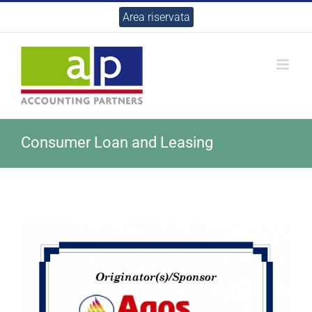
Salta
Area riservata
al
contenuto
Consumer Loan and Leasing