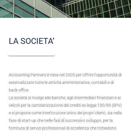
LA SOCIETA’
Accounting Partners è nata nel 2005 per offrire l’opportunità di
esternalizzare tutte le attività amministrative, contabili e di
back office.
La società si rivolge alle banche, agli intermediari finanziari e ai
veicoli per la cartolarizzazione dei crediti ex legge 130/99 (SPV)
e si propone come interlocutore unico dei propri clienti, sia nella
fase di start-up che nelle fasi di successivo sviluppo, per la
fornitura di servizi professionali di eccellenza che richiedono